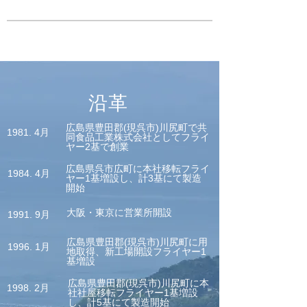
​​沿革
広島県豊田郡(現呉市)川尻町で共
1981. 4月
同食品工業株式会社としてフライ
ヤー2基で創業
広島県呉市広町に本社移転フライ
1984. 4月
ヤー1基増設し、計3基にて製造
開始
大阪・東京に営業所開設
1991. 9月
広島県豊田郡(現呉市)川尻町に用
1996. 1月
地取得、新工場開設フライヤー1
基増設
広島県豊田郡(現呉市)川尻町に本
1998. 2月
社社屋移転フライヤー1基増設
し、計5基にて製造開始