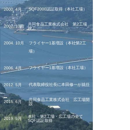
SQF2000認証取得（本社工場）
2000. 4月
共同食品工業株式会社 第2工場
2002. 10月
竣工
2004
. 10月
フライヤー1基増設（本社第2工
場）
フライヤー1基増設（本社工場）
2006. 4月
代表取締役社長に本田修一が就任
2012. 5月
共同食品工業株式会社 広工場開
2015. 6月
設
本社・第2工場・広工場の全て
2019
. 5月
SQF認証取得