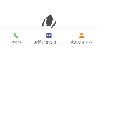
第二工
Phone
お問い合わせフォーム
求人サイトへ
場
​​広島県呉市川尻町西5－10－
5