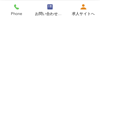
Phone
お問い合わせフォーム
求人サイトへ
​求人情報​
一緒に働く社員を募集してます。
応募お待ちしております。
採用サイトを見る
​会社案内
共同食品工業株式会社